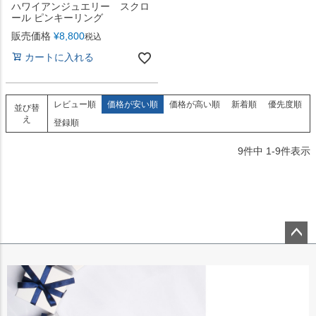
ハワイアンジュエリー スクロ
ール ピンキーリング
販売価格
¥
8,800
税込
カートに入れる
レビュー順
価格が安い順
価格が高い順
新着順
優先度順
並び替
え
登録順
9
件中
1
-
9
件表示
ペー
ジト
ップ
へ