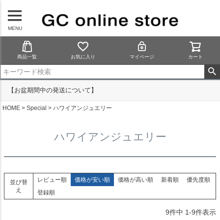
MENU
商品一覧
お気に入り
マイページ
カート
【お盆期間中の発送について】
HOME
Special
ハワイアンジュエリー
ハワイアンジュエリー
レビュー順
価格が安い順
価格が高い順
新着順
優先度順
並び替
え
登録順
9
件中
1
-
9
件表示