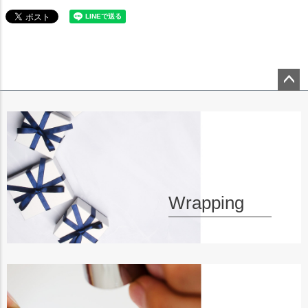
ペー
ジト
ップ
へ
Wrapping