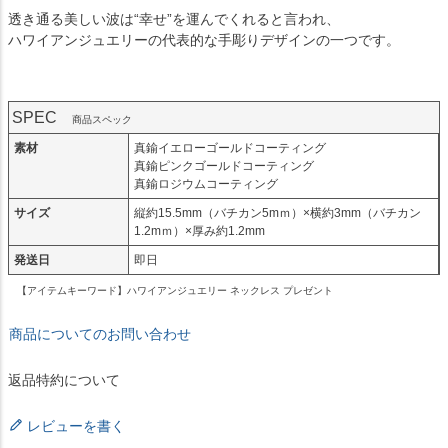
透き通る美しい波は“幸せ”を運んでくれると言われ、
ハワイアンジュエリーの代表的な手彫りデザインの一つです。
SPEC
商品スペック
素材
真鍮イエローゴールドコーティング
真鍮ピンクゴールドコーティング
真鍮ロジウムコーティング
サイズ
縦約15.5mm（バチカン5mｍ）×横約3mm（バチカン
1.2mｍ）×厚み約1.2mm
発送日
即日
【アイテムキーワード】ハワイアンジュエリー ネックレス プレゼント
商品についてのお問い合わせ
返品特約について
レビューを書く