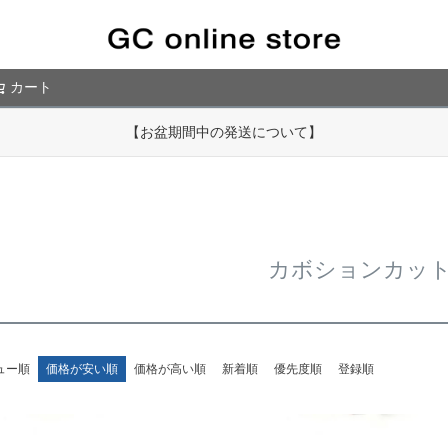
カート
検索
【お盆期間中の発送について】
カボションカッ
ュー順
価格が安い順
価格が高い順
新着順
優先度順
登録順