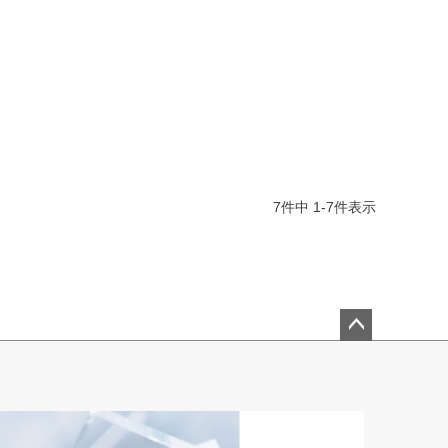
7
件中
1
-
7
件表示
ペー
ジト
ップ
へ