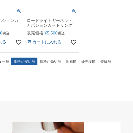
ボションカ
ロードライトガーネット
カボションカットリング
00
販売価格
¥
5,500
税込
税込
れる
カートに入れる
ュー順
価格が安い順
価格が高い順
新着順
優先度順
登録順