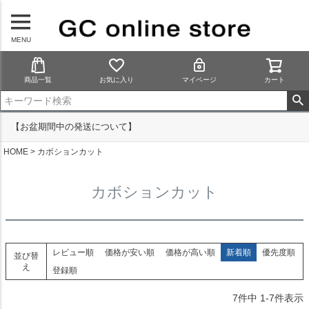
MENU
商品一覧
お気に入り
マイページ
カート
【お盆期間中の発送について】
HOME
カボションカット
カボションカット
レビュー順
価格が安い順
価格が高い順
新着順
優先度順
並び替
え
登録順
7
件中
1
-
7
件表示