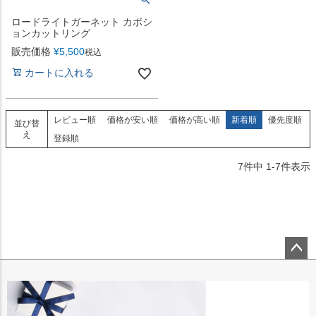
ロードライトガーネット カボシ
ョンカットリング
販売価格
¥
5,500
税込
カートに入れる
レビュー順
価格が安い順
価格が高い順
新着順
優先度順
並び替
え
登録順
7
件中
1
-
7
件表示
ペー
ジト
ップ