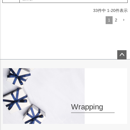
33
件中
1
-
20
件表示
1
2
ペー
ジト
ップ
へ
Wrapping