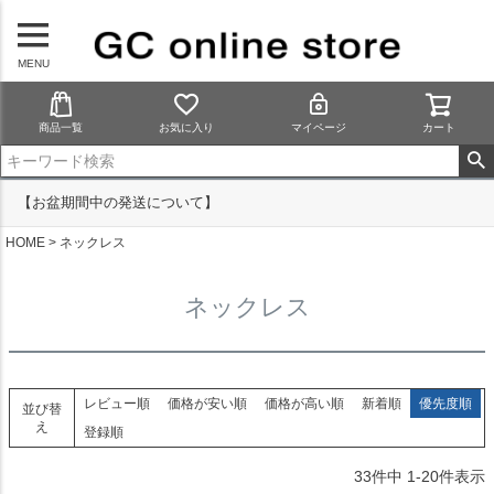
MENU
商品一覧
お気に入り
マイページ
カート
【お盆期間中の発送について】
HOME
ネックレス
ネックレス
レビュー順
価格が安い順
価格が高い順
新着順
優先度順
並び替
え
登録順
33
件中
1
-
20
件表示