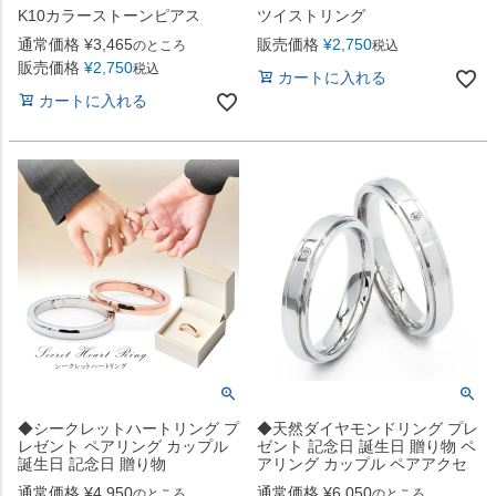
K10カラーストーンピアス
ツイストリング
通常価格
¥
3,465
販売価格
¥
2,750
のところ
税込
販売価格
¥
2,750
税込
カートに入れる
カートに入れる
◆シークレットハートリング プ
◆天然ダイヤモンドリング プレ
レゼント ペアリング カップル
ゼント 記念日 誕生日 贈り物 ペ
誕生日 記念日 贈り物
アリング カップル ペアアクセ
通常価格
¥
4,950
通常価格
¥
6,050
のところ
のところ