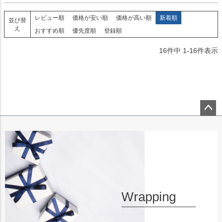
レビュー順
価格が安い順
価格が高い順
新着順
並び替
え
おすすめ順
優先度順
登録順
16
件中
1
-
16
件表示
ペー
ジト
ップ
へ
Wrapping