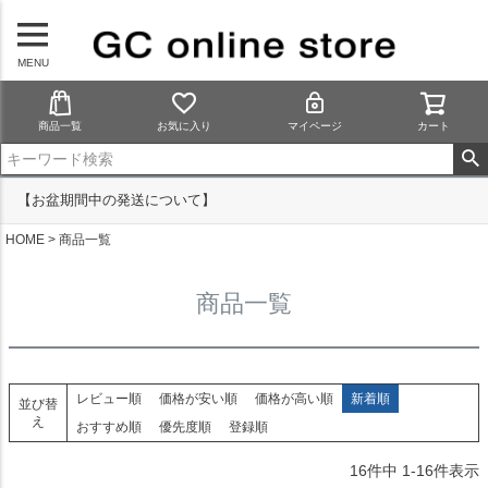
MENU
商品一覧
お気に入り
マイページ
カート
【お盆期間中の発送について】
HOME
商品一覧
商品一覧
レビュー順
価格が安い順
価格が高い順
新着順
並び替
え
おすすめ順
優先度順
登録順
16
件中
1
-
16
件表示