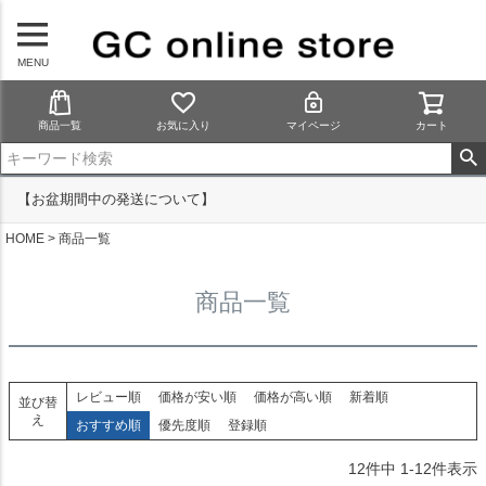
MENU
商品一覧
お気に入り
マイページ
カート
【お盆期間中の発送について】
HOME
商品一覧
商品一覧
レビュー順
価格が安い順
価格が高い順
新着順
並び替
え
おすすめ順
優先度順
登録順
12
件中
1
-
12
件表示