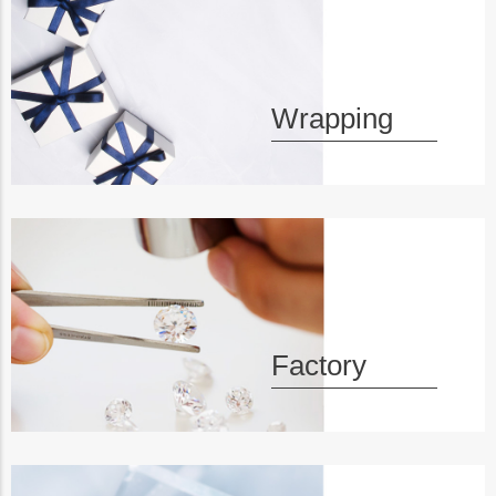
ップ
へ
Wrapping
Factory