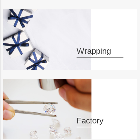
ペー
ジト
ップ
へ
Wrapping
Factory