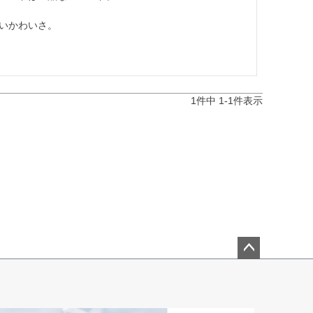
いかわいさ。
1
件中
1
-
1
件表示
ペー
ジト
ップ