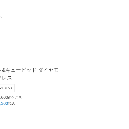
い。
ート&キューピッド ダイヤモ
クレス
213153
,600
のところ
,300
税込