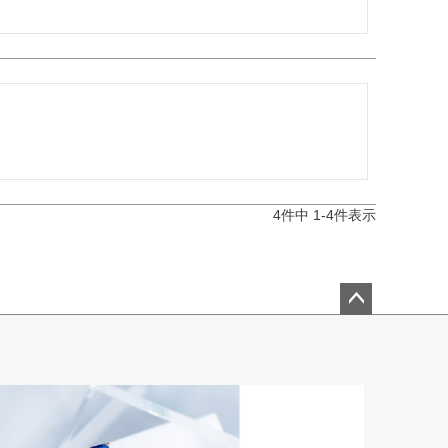
4
件中
1
-
4
件表示
ペー
ジト
ップ
へ