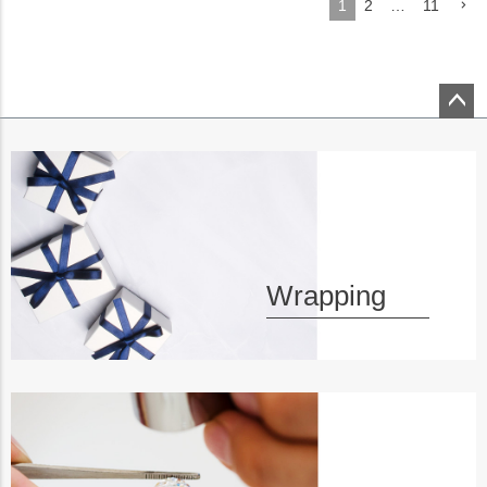
1
2
…
11
ペー
ジト
ップ
へ
Wrapping