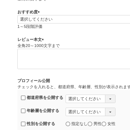
須
)
おすすめ度
(
必
1～5段階評価
須
)
レビュー本文
全角20～1000文字まで
(
必
須
)
プロフィール公開
チェックを入れると、都道府県、年齢層、性別が表示されま
都道府県を公開する
年齢層を公開する
性別を公開する
指定なし
男性
女性