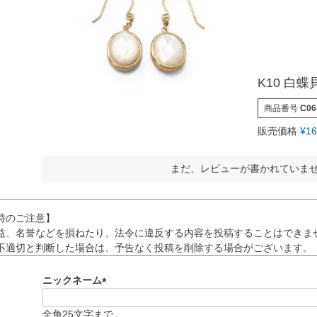
K10 白
商品番号
C06
販売価格
¥
16
まだ、レビューが書かれていま
時のご注意】
益、名誉などを損ねたり、法令に違反する内容を投稿することはできま
不適切と判断した場合は、予告なく投稿を削除する場合がございます。
ニックネーム
(
必
全角25文字まで