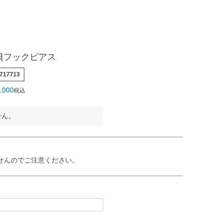
蝶貝フックピアス
717713
,000
税込
せん。
せんのでご注意ください。