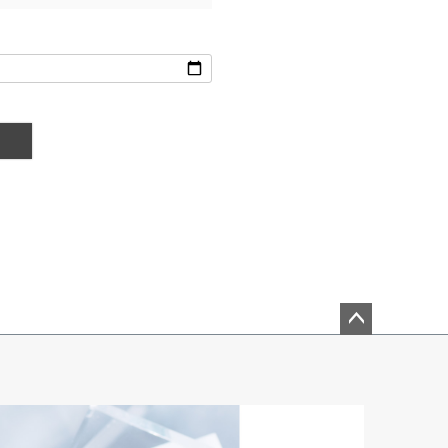
ペー
ジト
ップ
へ