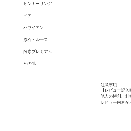
ピンキーリング
ペア
ハワイアン
原石・ルース
酵素プレミアム
その他
注意事項
【レビュー記入
他人の権利、利
レビュー内容が