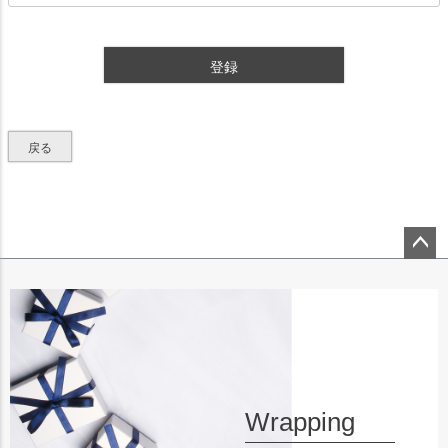
必
須
)
登録
戻る
ペー
ジト
ップ
へ
Wrapping