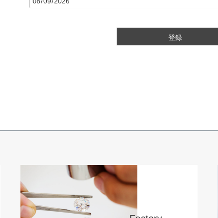
(
必
須
)
登録