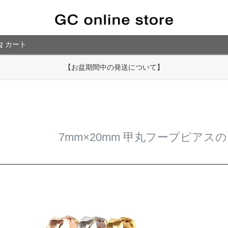
カート
検索
【お盆期間中の発送について】
7mm×20mm 甲丸フープピア