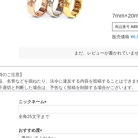
7mm×2
商品番号
A85
販売価格
¥
6,
まだ、レビューが書かれていま
時のご注意】
益、名誉などを損ねたり、法令に違反する内容を投稿することはできま
不適切と判断した場合は、予告なく投稿を削除する場合がございます。
ニックネーム
(
必
全角25文字まで
須
)
おすすめ度