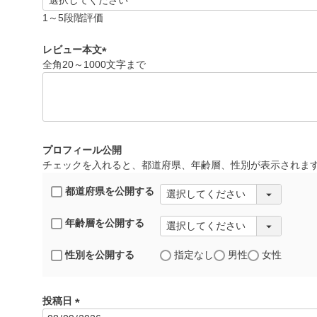
(
必
1～5段階評価
須
)
レビュー本文
全角20～1000文字まで
(
必
須
)
プロフィール公開
チェックを入れると、都道府県、年齢層、性別が表示されま
都道府県を公開する
年齢層を公開する
性別を公開する
指定なし
男性
女性
投稿日