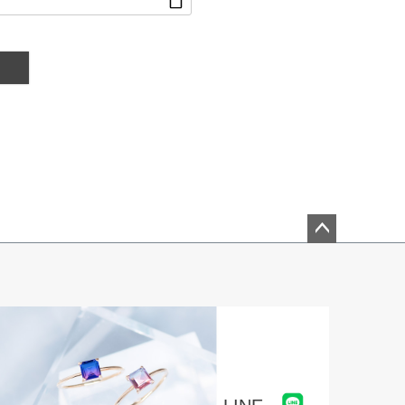
ペー
ジト
ップ
へ