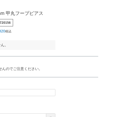
0mm 甲丸フープピアス
720156
820
税込
せん。
せんのでご注意ください。