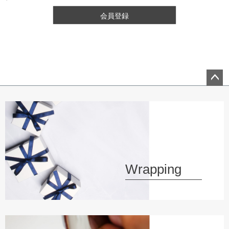
会員登録
ペー
ジト
ップ
へ
Wrapping