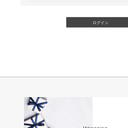
必
須
)
ログイン