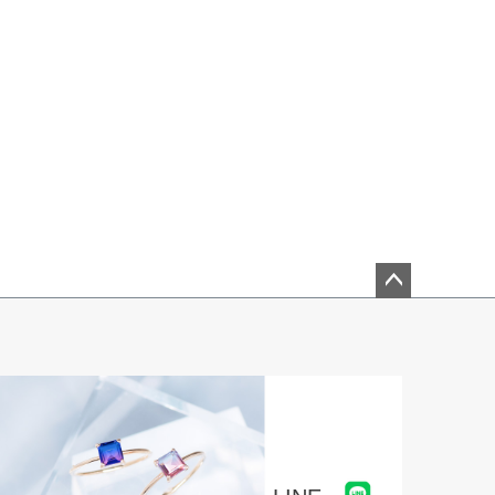
ペー
ジト
ップ
へ