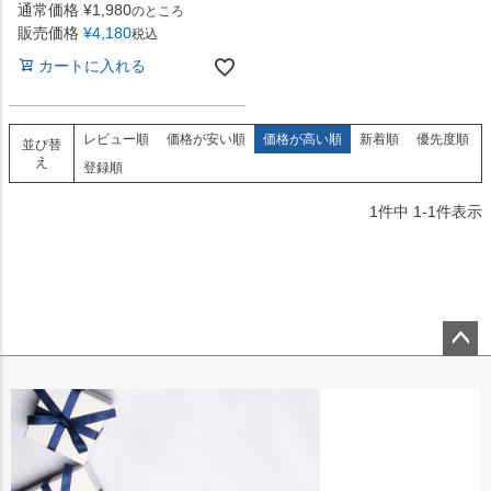
通常価格
¥
1,980
のところ
販売価格
¥
4,180
税込
カートに入れる
レビュー順
価格が安い順
価格が高い順
新着順
優先度順
並び替
え
登録順
1
件中
1
-
1
件表示
ペー
ジト
ップ
へ