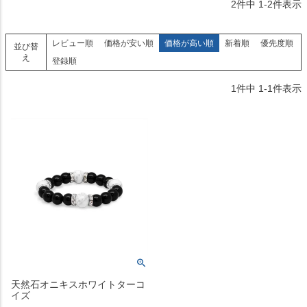
2
件中
1
-
2
件表示
レビュー順
価格が安い順
価格が高い順
新着順
優先度順
並び替
え
登録順
1
件中
1
-
1
件表示
天然石オニキスホワイトターコ
イズ