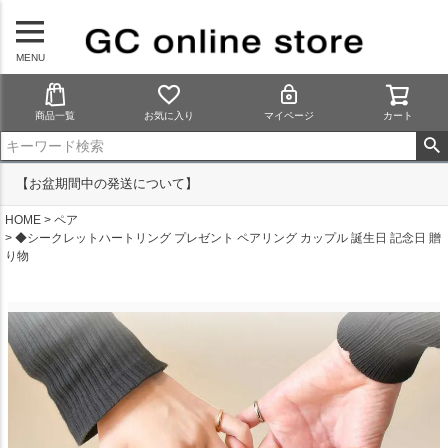
MENU
商品一覧
お気に入り
マイページ
カート
【お盆期間中の発送について】
HOME
ペア
◆シークレットハートリング プレゼント ペアリング カップル 誕生日 記念日 贈
り物