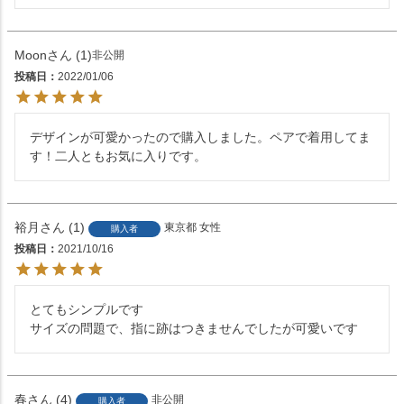
Moon
1
非公開
投稿日
2022/01/06
デザインが可愛かったので購入しました。ペアで着用してま
す！二人ともお気に入りです。
裕月
1
東京都
女性
購入者
投稿日
2021/10/16
とてもシンプルです

サイズの問題で、指に跡はつきませんでしたが可愛いです
春
4
非公開
購入者