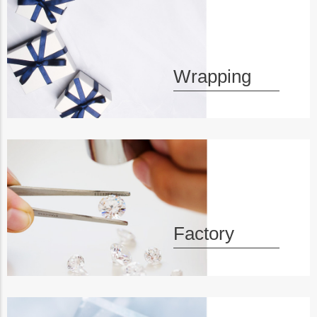
ップ
へ
Wrapping
Factory