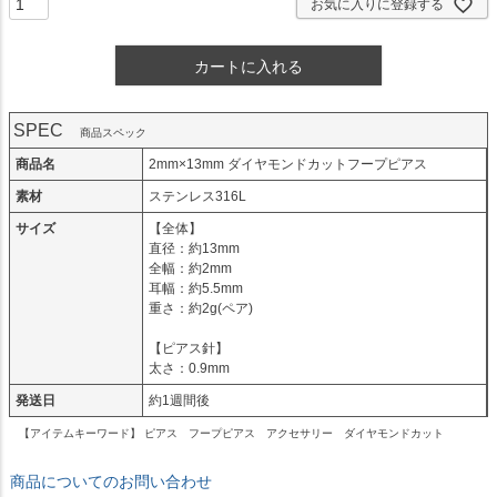
お気に入りに登録する
カートに入れる
SPEC
商品スペック
商品名
2mm×13mm ダイヤモンドカットフープピアス
素材
ステンレス316L
サイズ
【全体】
直径：約13mm
全幅：約2mm
耳幅：約5.5mm
重さ：約2g(ペア)
【ピアス針】
太さ：0.9mm
発送日
約1週間後
【アイテムキーワード】 ピアス フープピアス アクセサリー ダイヤモンドカット
商品についてのお問い合わせ